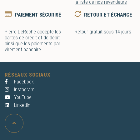
la liste de nos revendeurs
PAIEMENT SÉCURISÉ
RETOUR ET ÉCHANGE
Pierre DeRoche accepte les
Retour gratuit sous 14 jours
cartes de crédit et de débit,
ainsi que les paiements par
virement bancaire.
RÉSEAUX SOCIAUX
Facebook
Instagram
YouTube
LinkedIn